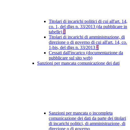
Titolari di incarichi politici di cui all'art. 14,
co. 1, del dlgs n. 33/2013 (da pubblicare in
tabelle)
1
Titolari di incarichi di amministrazione, di
direzione o di governo di cui all'art. 14, co.
1-bis, del dlgs n. 33/2013
2
Cessati dall'incarico (documentazione da
pubblicare sul sito web)
Sanzioni per mancata comunicazione dei dati
Sanzioni per mancata o incompleta
comunicazione dei dati da parte dei titolari
di incarichi politici, di amministrazione, di
direzione o di governo