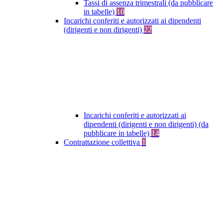
Tassi di assenza trimestrali (da pubblicare
in tabelle)
10
Incarichi conferiti e autorizzati ai dipendenti
(dirigenti e non dirigenti)
22
Incarichi conferiti e autorizzati ai
dipendenti (dirigenti e non dirigenti) (da
pubblicare in tabelle)
14
Contrattazione collettiva
1