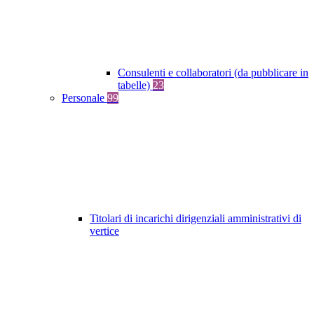
Consulenti e collaboratori (da pubblicare in
tabelle)
23
Personale
99
Titolari di incarichi dirigenziali amministrativi di
vertice