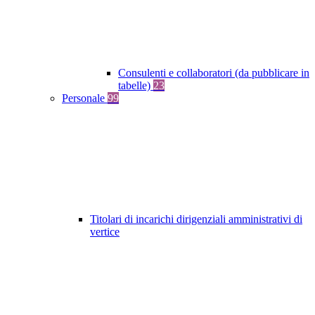
Consulenti e collaboratori (da pubblicare in
tabelle)
23
Personale
99
Titolari di incarichi dirigenziali amministrativi di
vertice