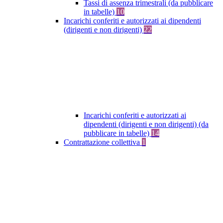
Tassi di assenza trimestrali (da pubblicare
in tabelle)
10
Incarichi conferiti e autorizzati ai dipendenti
(dirigenti e non dirigenti)
22
Incarichi conferiti e autorizzati ai
dipendenti (dirigenti e non dirigenti) (da
pubblicare in tabelle)
14
Contrattazione collettiva
1