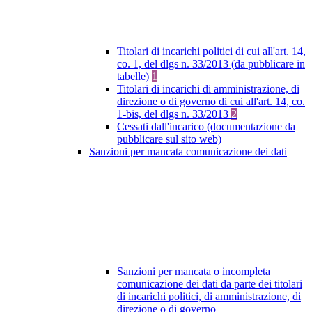
Titolari di incarichi politici di cui all'art. 14,
co. 1, del dlgs n. 33/2013 (da pubblicare in
tabelle)
1
Titolari di incarichi di amministrazione, di
direzione o di governo di cui all'art. 14, co.
1-bis, del dlgs n. 33/2013
2
Cessati dall'incarico (documentazione da
pubblicare sul sito web)
Sanzioni per mancata comunicazione dei dati
Sanzioni per mancata o incompleta
comunicazione dei dati da parte dei titolari
di incarichi politici, di amministrazione, di
direzione o di governo