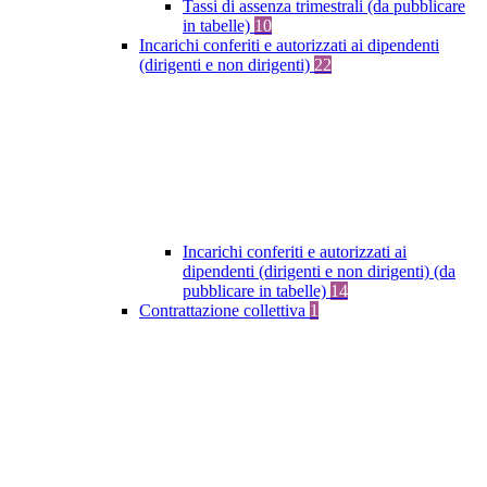
Tassi di assenza trimestrali (da pubblicare
in tabelle)
10
Incarichi conferiti e autorizzati ai dipendenti
(dirigenti e non dirigenti)
22
Incarichi conferiti e autorizzati ai
dipendenti (dirigenti e non dirigenti) (da
pubblicare in tabelle)
14
Contrattazione collettiva
1