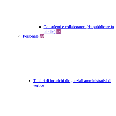
Consulenti e collaboratori (da pubblicare in
tabelle)
23
Personale
99
Titolari di incarichi dirigenziali amministrativi di
vertice