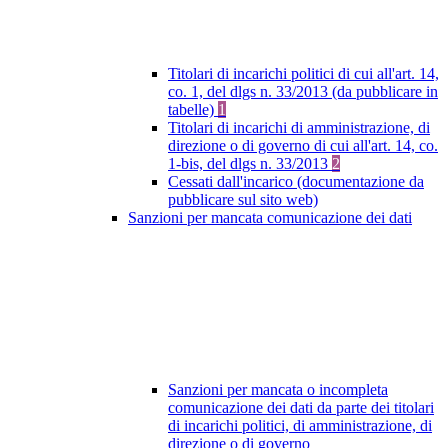
Titolari di incarichi politici di cui all'art. 14,
co. 1, del dlgs n. 33/2013 (da pubblicare in
tabelle)
1
Titolari di incarichi di amministrazione, di
direzione o di governo di cui all'art. 14, co.
1-bis, del dlgs n. 33/2013
2
Cessati dall'incarico (documentazione da
pubblicare sul sito web)
Sanzioni per mancata comunicazione dei dati
Sanzioni per mancata o incompleta
comunicazione dei dati da parte dei titolari
di incarichi politici, di amministrazione, di
direzione o di governo