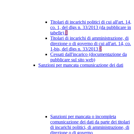
Titolari di incarichi politici di cui all'art. 14,
co. 1, del dlgs n. 33/2013 (da pubblicare in
tabelle)
1
Titolari di incarichi di amministrazione, di
direzione o di governo di cui all'art. 14, co.
1-bis, del dlgs n. 33/2013
2
Cessati dall'incarico (documentazione da
pubblicare sul sito web)
Sanzioni per mancata comunicazione dei dati
Sanzioni per mancata o incompleta
comunicazione dei dati da parte dei titolari
di incarichi politici, di amministrazione, di
direzione o di governo