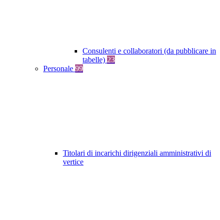
Consulenti e collaboratori (da pubblicare in
tabelle)
23
Personale
99
Titolari di incarichi dirigenziali amministrativi di
vertice