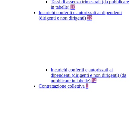
Tassi di assenza trimestrali (da pubblicare
in tabelle)
10
Incarichi conferiti e autorizzati ai dipendenti
(dirigenti e non dirigenti)
22
Incarichi conferiti e autorizzati ai
dipendenti (dirigenti e non dirigenti) (da
pubblicare in tabelle)
14
Contrattazione collettiva
1