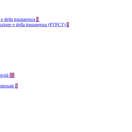
 e della trasparenza
5
rruzione e della trasparenza (PTPCT)
2
tività
22
stionale
1