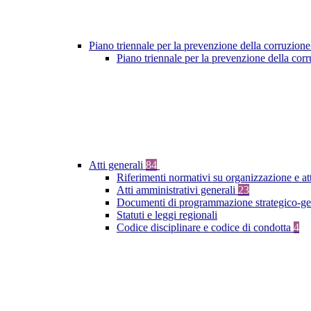
Piano triennale per la prevenzione della corruzione
Piano triennale per la prevenzione della co
Atti generali
84
Riferimenti normativi su organizzazione e at
Atti amministrativi generali
23
Documenti di programmazione strategico-ge
Statuti e leggi regionali
Codice disciplinare e codice di condotta
4