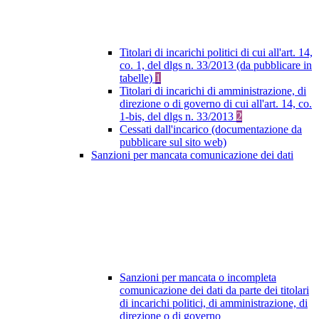
Titolari di incarichi politici di cui all'art. 14,
co. 1, del dlgs n. 33/2013 (da pubblicare in
tabelle)
1
Titolari di incarichi di amministrazione, di
direzione o di governo di cui all'art. 14, co.
1-bis, del dlgs n. 33/2013
2
Cessati dall'incarico (documentazione da
pubblicare sul sito web)
Sanzioni per mancata comunicazione dei dati
Sanzioni per mancata o incompleta
comunicazione dei dati da parte dei titolari
di incarichi politici, di amministrazione, di
direzione o di governo