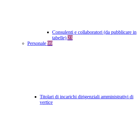
Consulenti e collaboratori (da pubblicare in
tabelle)
23
Personale
99
Titolari di incarichi dirigenziali amministrativi di
vertice