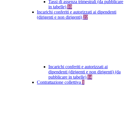
Tassi di assenza trimestrali (da pubblicare
in tabelle)
10
Incarichi conferiti e autorizzati ai dipendenti
(dirigenti e non dirigenti)
22
Incarichi conferiti e autorizzati ai
dipendenti (dirigenti e non dirigenti) (da
pubblicare in tabelle)
14
Contrattazione collettiva
1