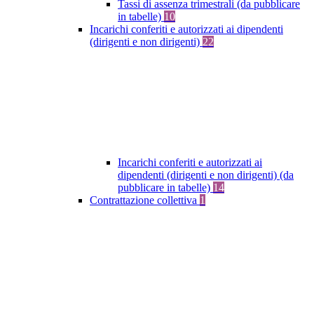
Tassi di assenza trimestrali (da pubblicare
in tabelle)
10
Incarichi conferiti e autorizzati ai dipendenti
(dirigenti e non dirigenti)
22
Incarichi conferiti e autorizzati ai
dipendenti (dirigenti e non dirigenti) (da
pubblicare in tabelle)
14
Contrattazione collettiva
1