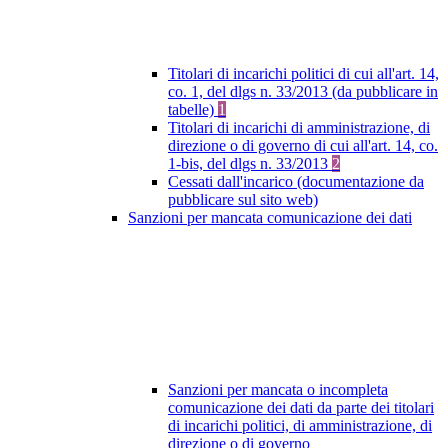
Titolari di incarichi politici di cui all'art. 14,
co. 1, del dlgs n. 33/2013 (da pubblicare in
tabelle)
1
Titolari di incarichi di amministrazione, di
direzione o di governo di cui all'art. 14, co.
1-bis, del dlgs n. 33/2013
2
Cessati dall'incarico (documentazione da
pubblicare sul sito web)
Sanzioni per mancata comunicazione dei dati
Sanzioni per mancata o incompleta
comunicazione dei dati da parte dei titolari
di incarichi politici, di amministrazione, di
direzione o di governo