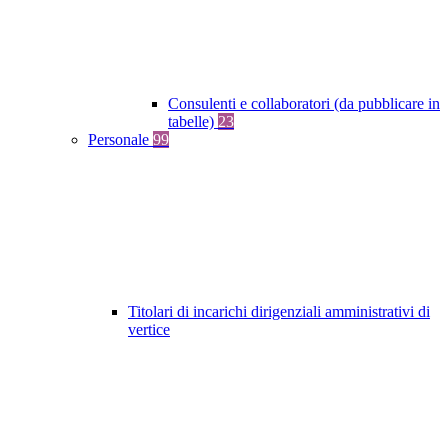
Consulenti e collaboratori (da pubblicare in
tabelle)
23
Personale
99
Titolari di incarichi dirigenziali amministrativi di
vertice