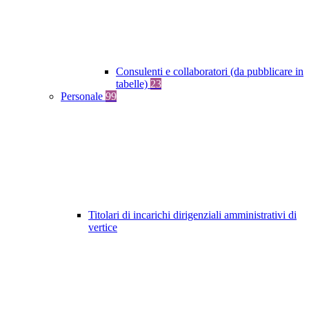
Consulenti e collaboratori (da pubblicare in
tabelle)
23
Personale
99
Titolari di incarichi dirigenziali amministrativi di
vertice