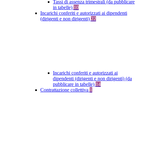
Tassi di assenza trimestrali (da pubblicare
in tabelle)
10
Incarichi conferiti e autorizzati ai dipendenti
(dirigenti e non dirigenti)
22
Incarichi conferiti e autorizzati ai
dipendenti (dirigenti e non dirigenti) (da
pubblicare in tabelle)
14
Contrattazione collettiva
1