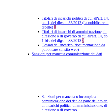
Titolari di incarichi politici di cui all'art. 14,
co. 1, del dlgs n. 33/2013 (da pubblicare in
tabelle)
1
Titolari di incarichi di amministrazione, di
direzione o di governo di cui all'art. 14, co.
1-bis, del dlgs n. 33/2013
2
Cessati dall'incarico (documentazione da
pubblicare sul sito web)
Sanzioni per mancata comunicazione dei dati
Sanzioni per mancata o incompleta
comunicazione dei dati da parte dei titolari
di incarichi politici, di amministrazione, di
direzione o di governo