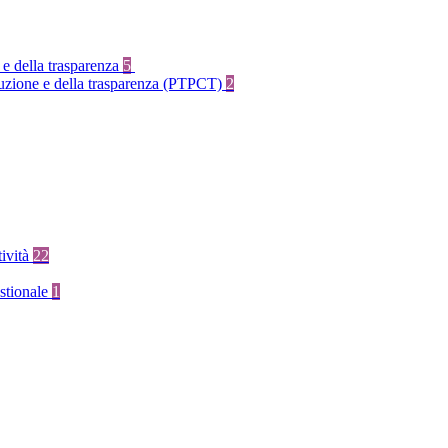
 e della trasparenza
5
rruzione e della trasparenza (PTPCT)
2
tività
22
stionale
1