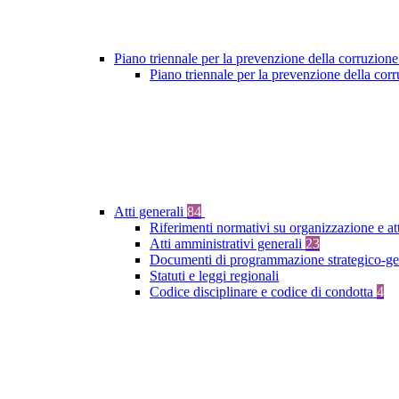
Piano triennale per la prevenzione della corruzione
Piano triennale per la prevenzione della co
Atti generali
84
Riferimenti normativi su organizzazione e at
Atti amministrativi generali
23
Documenti di programmazione strategico-ge
Statuti e leggi regionali
Codice disciplinare e codice di condotta
4