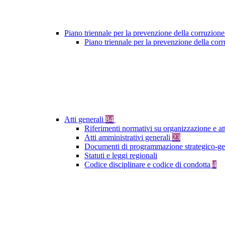
Piano triennale per la prevenzione della corruzione
Piano triennale per la prevenzione della co
Atti generali
84
Riferimenti normativi su organizzazione e at
Atti amministrativi generali
23
Documenti di programmazione strategico-ge
Statuti e leggi regionali
Codice disciplinare e codice di condotta
4