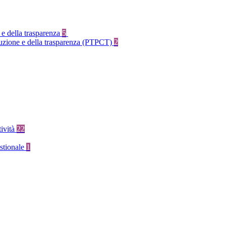
 e della trasparenza
5
rruzione e della trasparenza (PTPCT)
2
tività
22
stionale
1