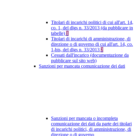
Titolari di incarichi politici di cui all'art. 14,
co. 1, del dlgs n. 33/2013 (da pubblicare in
tabelle)
1
Titolari di incarichi di amministrazione, di
direzione o di governo di cui all'art. 14, co.
1-bis, del dlgs n. 33/2013
2
Cessati dall'incarico (documentazione da
pubblicare sul sito web)
Sanzioni per mancata comunicazione dei dati
Sanzioni per mancata o incompleta
comunicazione dei dati da parte dei titolari
di incarichi politici, di amministrazione, di
direzione o di governo