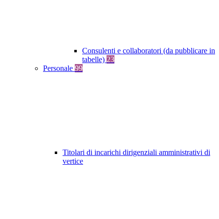
Consulenti e collaboratori (da pubblicare in
tabelle)
23
Personale
99
Titolari di incarichi dirigenziali amministrativi di
vertice