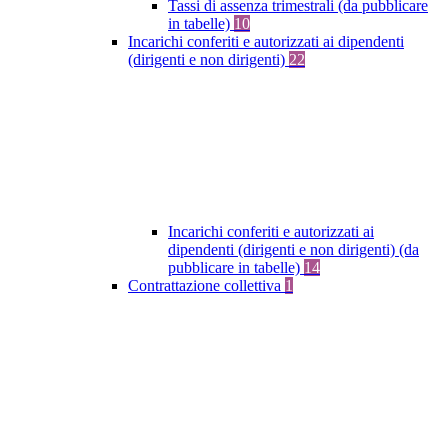
Tassi di assenza trimestrali (da pubblicare
in tabelle)
10
Incarichi conferiti e autorizzati ai dipendenti
(dirigenti e non dirigenti)
22
Incarichi conferiti e autorizzati ai
dipendenti (dirigenti e non dirigenti) (da
pubblicare in tabelle)
14
Contrattazione collettiva
1