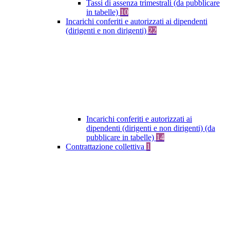
Tassi di assenza trimestrali (da pubblicare
in tabelle)
10
Incarichi conferiti e autorizzati ai dipendenti
(dirigenti e non dirigenti)
22
Incarichi conferiti e autorizzati ai
dipendenti (dirigenti e non dirigenti) (da
pubblicare in tabelle)
14
Contrattazione collettiva
1