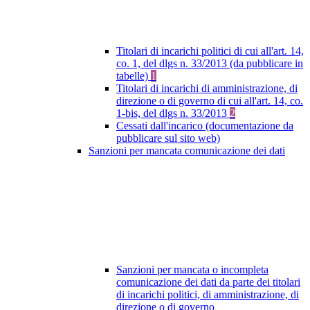
Titolari di incarichi politici di cui all'art. 14,
co. 1, del dlgs n. 33/2013 (da pubblicare in
tabelle)
1
Titolari di incarichi di amministrazione, di
direzione o di governo di cui all'art. 14, co.
1-bis, del dlgs n. 33/2013
2
Cessati dall'incarico (documentazione da
pubblicare sul sito web)
Sanzioni per mancata comunicazione dei dati
Sanzioni per mancata o incompleta
comunicazione dei dati da parte dei titolari
di incarichi politici, di amministrazione, di
direzione o di governo