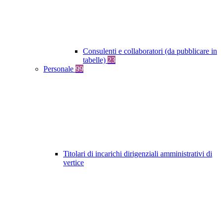
Consulenti e collaboratori (da pubblicare in
tabelle)
23
Personale
99
Titolari di incarichi dirigenziali amministrativi di
vertice