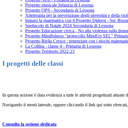
Progetto musicale Infanzia di Lessona
Progetto OPS - Secondaria di Lessona
Arteterapia per la prevenzione degli stereotipi e della vi
Imparo la matematica con il Progetto Diderot - Sec Brus
Spettacolo di Natale 2024 Secondaria di Lessona
Progetto Educazione civica - No alla violenza sulla don
Progetto Mindfulness "protocollo MindUp SEL" Primari
Progetto Biella Cresce : potenziare con i giochi matemati
La Collina - classe 4 - Primaria di Lessona
Progetto Territorio 2022-23
I progetti delle classi
In questa sezione è data evidenza a tutte le attività progettuali attuate da
Navigando il menù laterale, oppure cliccando il link qui sotto elencati, è
Consulta la sezione dedicata