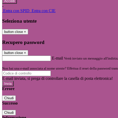
-
Entra con SPID
Entra con CIE
Seleziona utente
button close
×
Recupero password
button close
×
E-mail
Verrà inviato un messaggio all'indirizz
Non hai una e-mail associata al nome utente? Effettua il reset della password tram
E-mail inviata, si prega di controllare la casella di posta elettronica!
Errore
Chiudi
Successo
Chiudi
Informazione