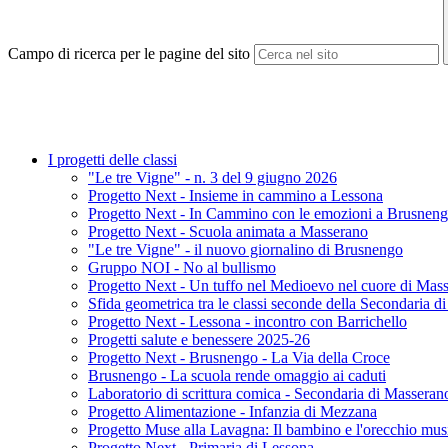
Campo di ricerca per le pagine del sito
I progetti delle classi
"Le tre Vigne" - n. 3 del 9 giugno 2026
Progetto Next - Insieme in cammino a Lessona
Progetto Next - In Cammino con le emozioni a Brusnen
Progetto Next - Scuola animata a Masserano
"Le tre Vigne" - il nuovo giornalino di Brusnengo
Gruppo NOI - No al bullismo
Progetto Next - Un tuffo nel Medioevo nel cuore di Mas
Sfida geometrica tra le classi seconde della Secondaria d
Progetto Next - Lessona - incontro con Barrichello
Progetti salute e benessere 2025-26
Progetto Next - Brusnengo - La Via della Croce
Brusnengo - La scuola rende omaggio ai caduti
Laboratorio di scrittura comica - Secondaria di Masseran
Progetto Alimentazione - Infanzia di Mezzana
Progetto Muse alla Lavagna: Il bambino e l'orecchio mus
Progetto Next - Primaria di Lessona