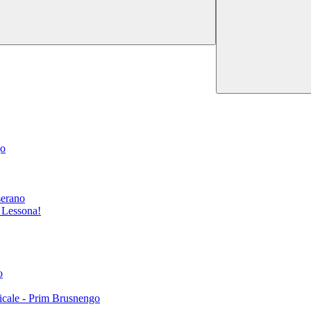
go
serano
i Lessona!
o
icale - Prim Brusnengo