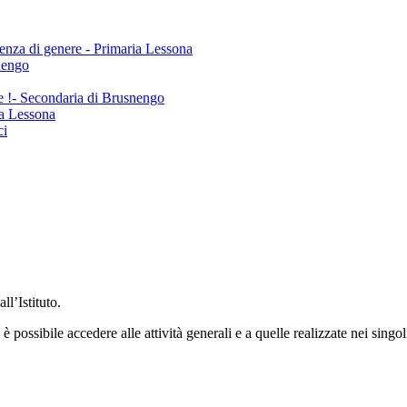
olenza di genere - Primaria Lessona
nengo
ne !- Secondaria di Brusnengo
a Lessona
ci
ll’Istituto.
 possibile accedere alle attività generali e a quelle realizzate nei singoli