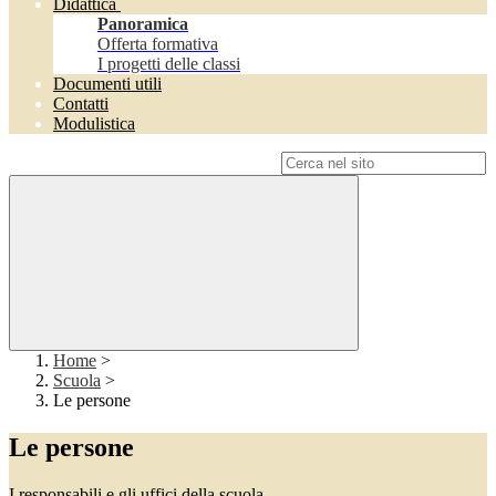
Didattica
Panoramica
Offerta formativa
I progetti delle classi
Documenti utili
Contatti
Modulistica
Campo di ricerca per le pagine del sito
Home
>
Scuola
>
Le persone
Le persone
I responsabili e gli uffici della scuola