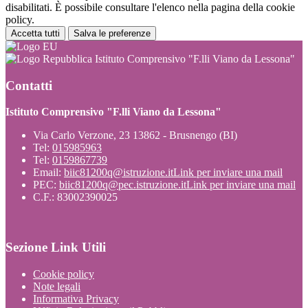
disabilitati. È possibile consultare l'elenco nella pagina della cookie
policy.
Accetta tutti
Salva le preferenze
Istituto Comprensivo "F.lli Viano da Lessona"
Contatti
Istituto Comprensivo "F.lli Viano da Lessona"
Via Carlo Verzone, 23 13862 - Brusnengo (BI)
Tel:
015985963
Tel:
0159867739
Email:
biic81200q@istruzione.it
Link per inviare una mail
PEC:
biic81200q@pec.istruzione.it
Link per inviare una mail
C.F.: 83002390025
Sezione Link Utili
Cookie policy
Note legali
Informativa Privacy