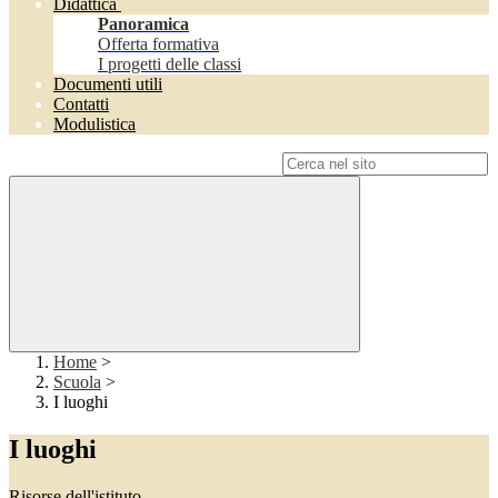
Didattica
Panoramica
Offerta formativa
I progetti delle classi
Documenti utili
Contatti
Modulistica
Campo di ricerca per le pagine del sito
Home
>
Scuola
>
I luoghi
I luoghi
Risorse dell'istituto