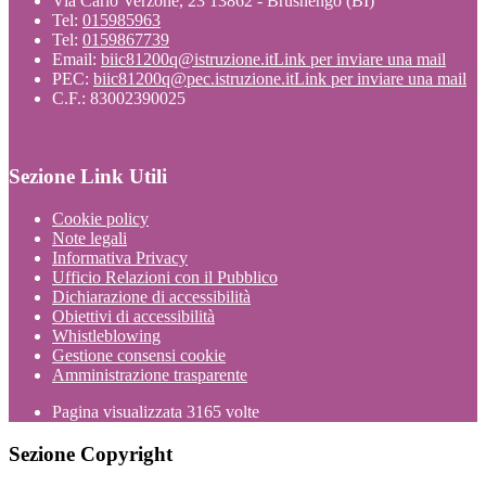
Via Carlo Verzone, 23 13862 - Brusnengo (BI)
Tel:
015985963
Tel:
0159867739
Email:
biic81200q@istruzione.it
Link per inviare una mail
PEC:
biic81200q@pec.istruzione.it
Link per inviare una mail
C.F.: 83002390025
Sezione Link Utili
Cookie policy
Note legali
Informativa Privacy
Ufficio Relazioni con il Pubblico
Dichiarazione di accessibilità
Obiettivi di accessibilità
Whistleblowing
Gestione consensi cookie
Amministrazione trasparente
Pagina visualizzata
3165
volte
Sezione Copyright