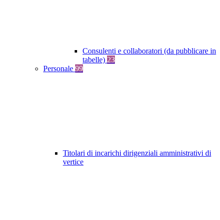
Consulenti e collaboratori (da pubblicare in
tabelle)
23
Personale
99
Titolari di incarichi dirigenziali amministrativi di
vertice