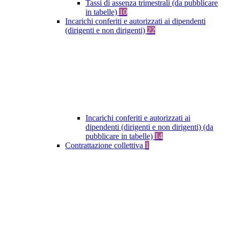
Tassi di assenza trimestrali (da pubblicare
in tabelle)
10
Incarichi conferiti e autorizzati ai dipendenti
(dirigenti e non dirigenti)
22
Incarichi conferiti e autorizzati ai
dipendenti (dirigenti e non dirigenti) (da
pubblicare in tabelle)
14
Contrattazione collettiva
1