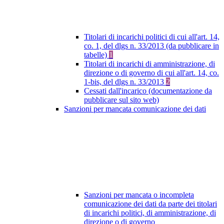
Titolari di incarichi politici di cui all'art. 14,
co. 1, del dlgs n. 33/2013 (da pubblicare in
tabelle)
1
Titolari di incarichi di amministrazione, di
direzione o di governo di cui all'art. 14, co.
1-bis, del dlgs n. 33/2013
2
Cessati dall'incarico (documentazione da
pubblicare sul sito web)
Sanzioni per mancata comunicazione dei dati
Sanzioni per mancata o incompleta
comunicazione dei dati da parte dei titolari
di incarichi politici, di amministrazione, di
direzione o di governo