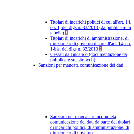
Titolari di incarichi politici di cui all'art. 14,
co. 1, del dlgs n. 33/2013 (da pubblicare in
tabelle)
1
Titolari di incarichi di amministrazione, di
direzione o di governo di cui all'art. 14, co.
1-bis, del dlgs n. 33/2013
2
Cessati dall'incarico (documentazione da
pubblicare sul sito web)
Sanzioni per mancata comunicazione dei dati
Sanzioni per mancata o incompleta
comunicazione dei dati da parte dei titolari
di incarichi politici, di amministrazione, di
direzione o di governo