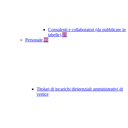
Consulenti e collaboratori (da pubblicare in
tabelle)
23
Personale
99
Titolari di incarichi dirigenziali amministrativi di
vertice