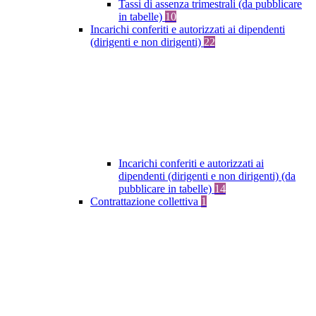
Tassi di assenza trimestrali (da pubblicare
in tabelle)
10
Incarichi conferiti e autorizzati ai dipendenti
(dirigenti e non dirigenti)
22
Incarichi conferiti e autorizzati ai
dipendenti (dirigenti e non dirigenti) (da
pubblicare in tabelle)
14
Contrattazione collettiva
1