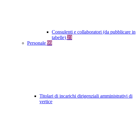
Consulenti e collaboratori (da pubblicare in
tabelle)
23
Personale
99
Titolari di incarichi dirigenziali amministrativi di
vertice