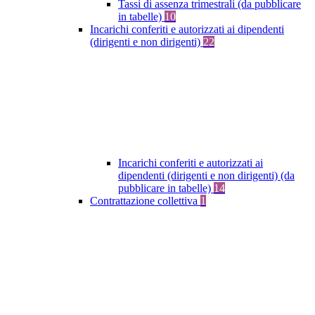
Tassi di assenza trimestrali (da pubblicare
in tabelle)
10
Incarichi conferiti e autorizzati ai dipendenti
(dirigenti e non dirigenti)
22
Incarichi conferiti e autorizzati ai
dipendenti (dirigenti e non dirigenti) (da
pubblicare in tabelle)
14
Contrattazione collettiva
1