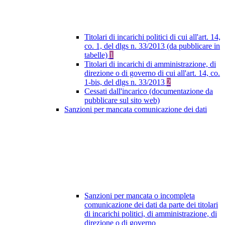
Titolari di incarichi politici di cui all'art. 14,
co. 1, del dlgs n. 33/2013 (da pubblicare in
tabelle)
1
Titolari di incarichi di amministrazione, di
direzione o di governo di cui all'art. 14, co.
1-bis, del dlgs n. 33/2013
2
Cessati dall'incarico (documentazione da
pubblicare sul sito web)
Sanzioni per mancata comunicazione dei dati
Sanzioni per mancata o incompleta
comunicazione dei dati da parte dei titolari
di incarichi politici, di amministrazione, di
direzione o di governo