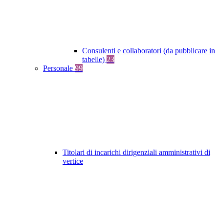
Consulenti e collaboratori (da pubblicare in
tabelle)
23
Personale
99
Titolari di incarichi dirigenziali amministrativi di
vertice