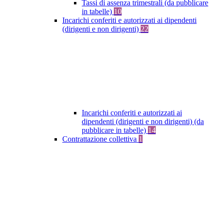
Tassi di assenza trimestrali (da pubblicare
in tabelle)
10
Incarichi conferiti e autorizzati ai dipendenti
(dirigenti e non dirigenti)
22
Incarichi conferiti e autorizzati ai
dipendenti (dirigenti e non dirigenti) (da
pubblicare in tabelle)
14
Contrattazione collettiva
1