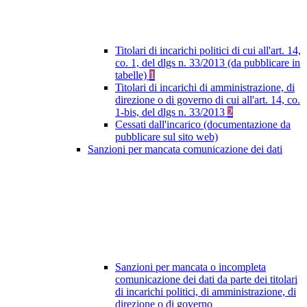
Titolari di incarichi politici di cui all'art. 14,
co. 1, del dlgs n. 33/2013 (da pubblicare in
tabelle)
1
Titolari di incarichi di amministrazione, di
direzione o di governo di cui all'art. 14, co.
1-bis, del dlgs n. 33/2013
2
Cessati dall'incarico (documentazione da
pubblicare sul sito web)
Sanzioni per mancata comunicazione dei dati
Sanzioni per mancata o incompleta
comunicazione dei dati da parte dei titolari
di incarichi politici, di amministrazione, di
direzione o di governo