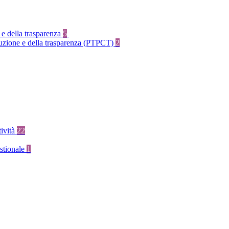
 e della trasparenza
5
rruzione e della trasparenza (PTPCT)
2
tività
22
stionale
1