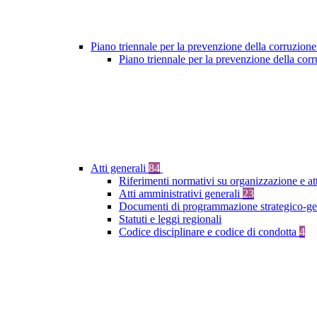
Piano triennale per la prevenzione della corruzione
Piano triennale per la prevenzione della co
Atti generali
84
Riferimenti normativi su organizzazione e at
Atti amministrativi generali
23
Documenti di programmazione strategico-ge
Statuti e leggi regionali
Codice disciplinare e codice di condotta
4