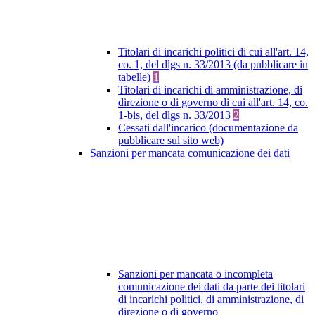
Titolari di incarichi politici di cui all'art. 14,
co. 1, del dlgs n. 33/2013 (da pubblicare in
tabelle)
1
Titolari di incarichi di amministrazione, di
direzione o di governo di cui all'art. 14, co.
1-bis, del dlgs n. 33/2013
2
Cessati dall'incarico (documentazione da
pubblicare sul sito web)
Sanzioni per mancata comunicazione dei dati
Sanzioni per mancata o incompleta
comunicazione dei dati da parte dei titolari
di incarichi politici, di amministrazione, di
direzione o di governo