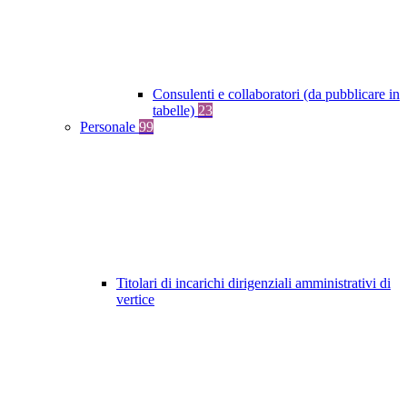
Consulenti e collaboratori (da pubblicare in
tabelle)
23
Personale
99
Titolari di incarichi dirigenziali amministrativi di
vertice