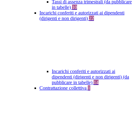
Tassi di assenza trimestrali (da pubblicare
in tabelle)
10
Incarichi conferiti e autorizzati ai dipendenti
(dirigenti e non dirigenti)
22
Incarichi conferiti e autorizzati ai
dipendenti (dirigenti e non dirigenti) (da
pubblicare in tabelle)
14
Contrattazione collettiva
1