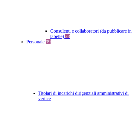
Consulenti e collaboratori (da pubblicare in
tabelle)
23
Personale
99
Titolari di incarichi dirigenziali amministrativi di
vertice