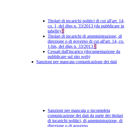
Titolari di incarichi politici di cui all'art. 14,
co. 1, del dlgs n. 33/2013 (da pubblicare in
tabelle)
1
Titolari di incarichi di amministrazione, di
direzione o di governo di cui all'art. 14, co.
1-bis, del dlgs n. 33/2013
2
Cessati dall'incarico (documentazione da
pubblicare sul sito web)
Sanzioni per mancata comunicazione dei dati
Sanzioni per mancata o incompleta
comunicazione dei dati da parte dei titolari
di incarichi politici, di amministrazione, di
direzione o di governo