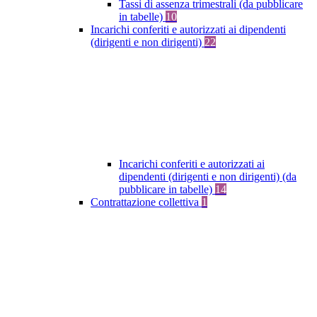
Tassi di assenza trimestrali (da pubblicare
in tabelle)
10
Incarichi conferiti e autorizzati ai dipendenti
(dirigenti e non dirigenti)
22
Incarichi conferiti e autorizzati ai
dipendenti (dirigenti e non dirigenti) (da
pubblicare in tabelle)
14
Contrattazione collettiva
1