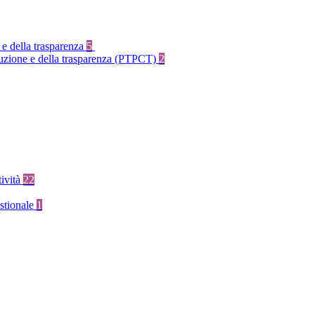
 e della trasparenza
5
rruzione e della trasparenza (PTPCT)
2
tività
22
stionale
1