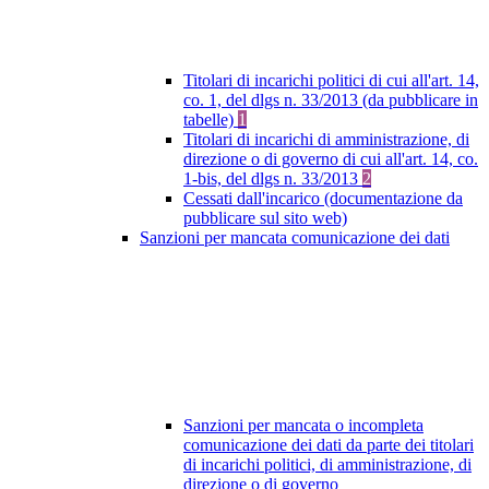
Titolari di incarichi politici di cui all'art. 14,
co. 1, del dlgs n. 33/2013 (da pubblicare in
tabelle)
1
Titolari di incarichi di amministrazione, di
direzione o di governo di cui all'art. 14, co.
1-bis, del dlgs n. 33/2013
2
Cessati dall'incarico (documentazione da
pubblicare sul sito web)
Sanzioni per mancata comunicazione dei dati
Sanzioni per mancata o incompleta
comunicazione dei dati da parte dei titolari
di incarichi politici, di amministrazione, di
direzione o di governo