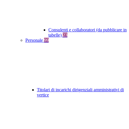
Consulenti e collaboratori (da pubblicare in
tabelle)
23
Personale
99
Titolari di incarichi dirigenziali amministrativi di
vertice