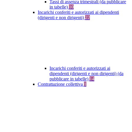
Tassi di assenza trimestrali (da pubblicare
in tabelle)
10
Incarichi conferiti e autorizzati ai dipendenti
(dirigenti e non dirigenti)
22
Incarichi conferiti e autorizzati ai
dipendenti (dirigenti e non dirigenti) (da
pubblicare in tabelle)
14
Contrattazione collettiva
1