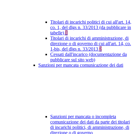
Titolari di incarichi politici di cui all'art. 14,
co. 1, del dlgs n. 33/2013 (da pubblicare in
tabelle)
1
Titolari di incarichi di amministrazione, di
direzione o di governo di cui all'art. 14, co.
1-bis, del dlgs n. 33/2013
2
Cessati dall'incarico (documentazione da
pubblicare sul sito web)
Sanzioni per mancata comunicazione dei dati
Sanzioni per mancata o incompleta
comunicazione dei dati da parte dei titolari
di incarichi politici, di amministrazione, di
direzione o di governo