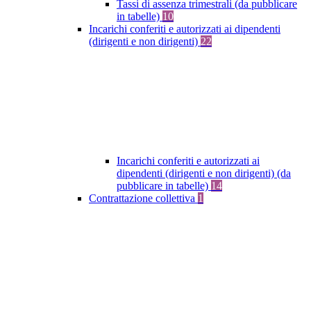
Tassi di assenza trimestrali (da pubblicare
in tabelle)
10
Incarichi conferiti e autorizzati ai dipendenti
(dirigenti e non dirigenti)
22
Incarichi conferiti e autorizzati ai
dipendenti (dirigenti e non dirigenti) (da
pubblicare in tabelle)
14
Contrattazione collettiva
1