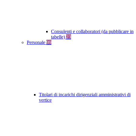
Consulenti e collaboratori (da pubblicare in
tabelle)
23
Personale
99
Titolari di incarichi dirigenziali amministrativi di
vertice