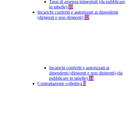
Tassi di assenza trimestrali (da pubblicare
in tabelle)
10
Incarichi conferiti e autorizzati ai dipendenti
(dirigenti e non dirigenti)
22
Incarichi conferiti e autorizzati ai
dipendenti (dirigenti e non dirigenti) (da
pubblicare in tabelle)
14
Contrattazione collettiva
1