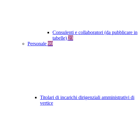
Consulenti e collaboratori (da pubblicare in
tabelle)
23
Personale
99
Titolari di incarichi dirigenziali amministrativi di
vertice