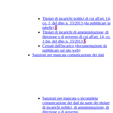
Titolari di incarichi politici di cui all'art. 14,
co. 1, del dlgs n. 33/2013 (da pubblicare in
tabelle)
1
Titolari di incarichi di amministrazione, di
direzione o di governo di cui all'art. 14, co.
1-bis, del dlgs n. 33/2013
2
Cessati dall'incarico (documentazione da
pubblicare sul sito web)
Sanzioni per mancata comunicazione dei dati
Sanzioni per mancata o incompleta
comunicazione dei dati da parte dei titolari
di incarichi politici, di amministrazione, di
direzione o di governo