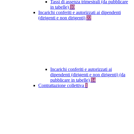
Tassi di assenza trimestrali (da pubblicare
in tabelle)
10
Incarichi conferiti e autorizzati ai dipendenti
(dirigenti e non dirigenti)
22
Incarichi conferiti e autorizzati ai
dipendenti (dirigenti e non dirigenti) (da
pubblicare in tabelle)
14
Contrattazione collettiva
1