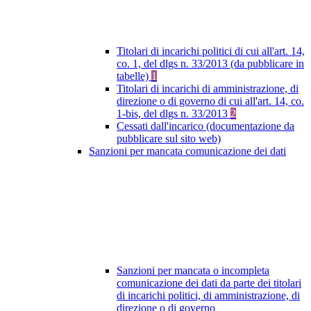
Titolari di incarichi politici di cui all'art. 14,
co. 1, del dlgs n. 33/2013 (da pubblicare in
tabelle)
1
Titolari di incarichi di amministrazione, di
direzione o di governo di cui all'art. 14, co.
1-bis, del dlgs n. 33/2013
2
Cessati dall'incarico (documentazione da
pubblicare sul sito web)
Sanzioni per mancata comunicazione dei dati
Sanzioni per mancata o incompleta
comunicazione dei dati da parte dei titolari
di incarichi politici, di amministrazione, di
direzione o di governo