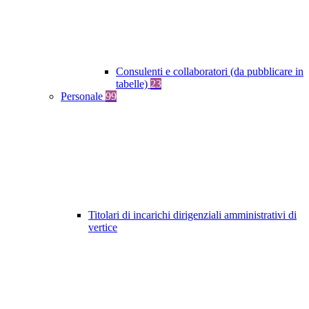
Consulenti e collaboratori (da pubblicare in
tabelle)
23
Personale
99
Titolari di incarichi dirigenziali amministrativi di
vertice