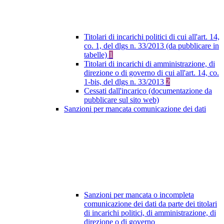
Titolari di incarichi politici di cui all'art. 14,
co. 1, del dlgs n. 33/2013 (da pubblicare in
tabelle)
1
Titolari di incarichi di amministrazione, di
direzione o di governo di cui all'art. 14, co.
1-bis, del dlgs n. 33/2013
2
Cessati dall'incarico (documentazione da
pubblicare sul sito web)
Sanzioni per mancata comunicazione dei dati
Sanzioni per mancata o incompleta
comunicazione dei dati da parte dei titolari
di incarichi politici, di amministrazione, di
direzione o di governo