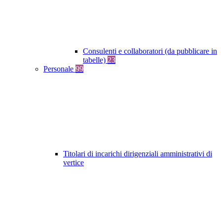
Consulenti e collaboratori (da pubblicare in
tabelle)
23
Personale
99
Titolari di incarichi dirigenziali amministrativi di
vertice