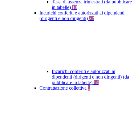
Tassi di assenza trimestrali (da pubblicare
in tabelle)
10
Incarichi conferiti e autorizzati ai dipendenti
(dirigenti e non dirigenti)
22
Incarichi conferiti e autorizzati ai
dipendenti (dirigenti e non dirigenti) (da
pubblicare in tabelle)
14
Contrattazione collettiva
1