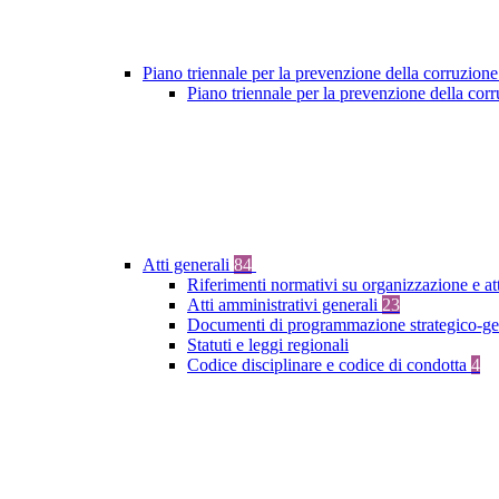
Piano triennale per la prevenzione della corruzione
Piano triennale per la prevenzione della co
Atti generali
84
Riferimenti normativi su organizzazione e at
Atti amministrativi generali
23
Documenti di programmazione strategico-ge
Statuti e leggi regionali
Codice disciplinare e codice di condotta
4