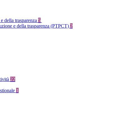
 e della trasparenza
5
rruzione e della trasparenza (PTPCT)
2
tività
22
stionale
1