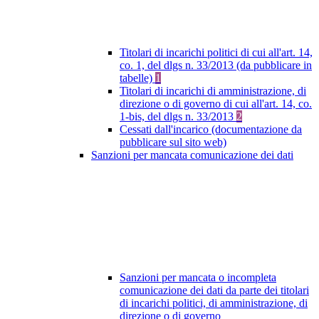
Titolari di incarichi politici di cui all'art. 14,
co. 1, del dlgs n. 33/2013 (da pubblicare in
tabelle)
1
Titolari di incarichi di amministrazione, di
direzione o di governo di cui all'art. 14, co.
1-bis, del dlgs n. 33/2013
2
Cessati dall'incarico (documentazione da
pubblicare sul sito web)
Sanzioni per mancata comunicazione dei dati
Sanzioni per mancata o incompleta
comunicazione dei dati da parte dei titolari
di incarichi politici, di amministrazione, di
direzione o di governo