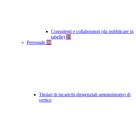
Consulenti e collaboratori (da pubblicare in
tabelle)
23
Personale
99
Titolari di incarichi dirigenziali amministrativi di
vertice