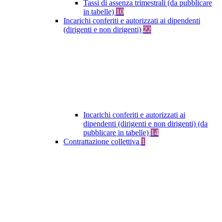
Tassi di assenza trimestrali (da pubblicare
in tabelle)
10
Incarichi conferiti e autorizzati ai dipendenti
(dirigenti e non dirigenti)
22
Incarichi conferiti e autorizzati ai
dipendenti (dirigenti e non dirigenti) (da
pubblicare in tabelle)
14
Contrattazione collettiva
1