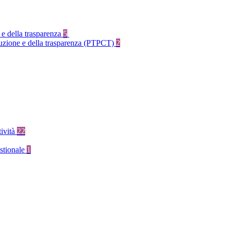
 e della trasparenza
5
rruzione e della trasparenza (PTPCT)
2
tività
22
stionale
1