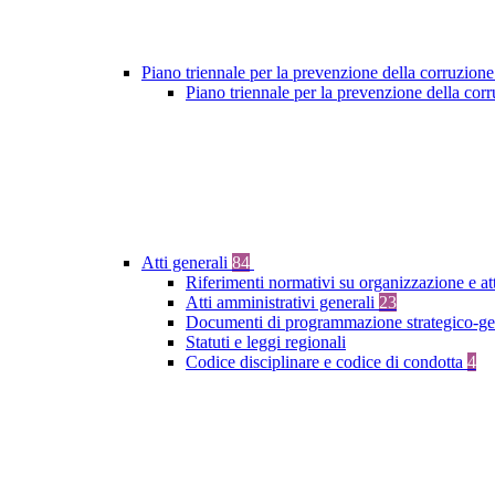
Piano triennale per la prevenzione della corruzione
Piano triennale per la prevenzione della co
Atti generali
84
Riferimenti normativi su organizzazione e at
Atti amministrativi generali
23
Documenti di programmazione strategico-ge
Statuti e leggi regionali
Codice disciplinare e codice di condotta
4