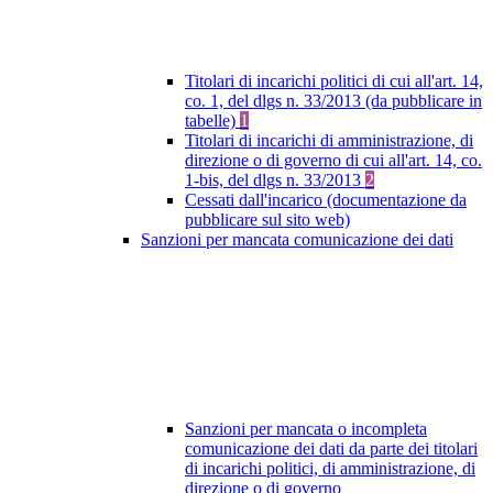
Titolari di incarichi politici di cui all'art. 14,
co. 1, del dlgs n. 33/2013 (da pubblicare in
tabelle)
1
Titolari di incarichi di amministrazione, di
direzione o di governo di cui all'art. 14, co.
1-bis, del dlgs n. 33/2013
2
Cessati dall'incarico (documentazione da
pubblicare sul sito web)
Sanzioni per mancata comunicazione dei dati
Sanzioni per mancata o incompleta
comunicazione dei dati da parte dei titolari
di incarichi politici, di amministrazione, di
direzione o di governo