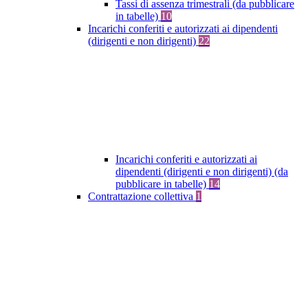
Tassi di assenza trimestrali (da pubblicare
in tabelle)
10
Incarichi conferiti e autorizzati ai dipendenti
(dirigenti e non dirigenti)
22
Incarichi conferiti e autorizzati ai
dipendenti (dirigenti e non dirigenti) (da
pubblicare in tabelle)
14
Contrattazione collettiva
1