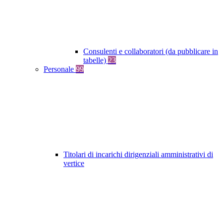
Consulenti e collaboratori (da pubblicare in
tabelle)
23
Personale
99
Titolari di incarichi dirigenziali amministrativi di
vertice