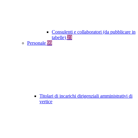
Consulenti e collaboratori (da pubblicare in
tabelle)
23
Personale
99
Titolari di incarichi dirigenziali amministrativi di
vertice