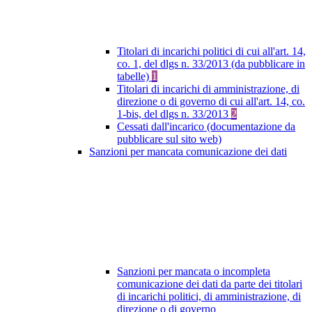
Titolari di incarichi politici di cui all'art. 14,
co. 1, del dlgs n. 33/2013 (da pubblicare in
tabelle)
1
Titolari di incarichi di amministrazione, di
direzione o di governo di cui all'art. 14, co.
1-bis, del dlgs n. 33/2013
2
Cessati dall'incarico (documentazione da
pubblicare sul sito web)
Sanzioni per mancata comunicazione dei dati
Sanzioni per mancata o incompleta
comunicazione dei dati da parte dei titolari
di incarichi politici, di amministrazione, di
direzione o di governo