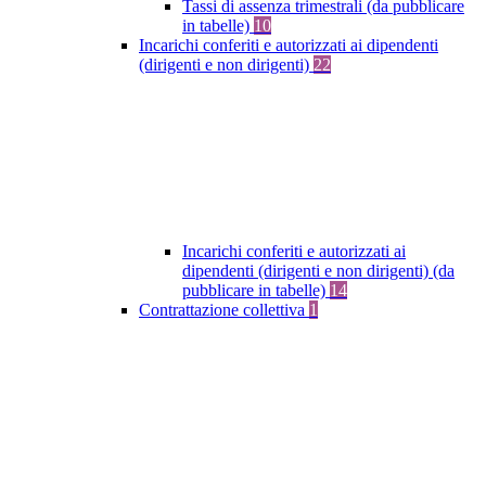
Tassi di assenza trimestrali (da pubblicare
in tabelle)
10
Incarichi conferiti e autorizzati ai dipendenti
(dirigenti e non dirigenti)
22
Incarichi conferiti e autorizzati ai
dipendenti (dirigenti e non dirigenti) (da
pubblicare in tabelle)
14
Contrattazione collettiva
1