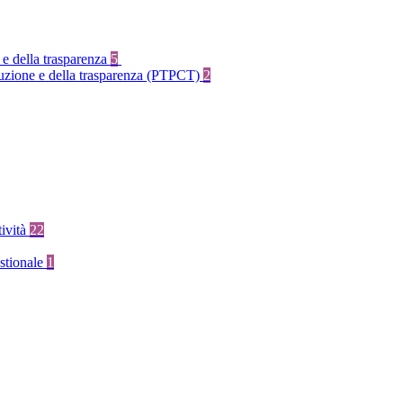
 e della trasparenza
5
rruzione e della trasparenza (PTPCT)
2
tività
22
stionale
1