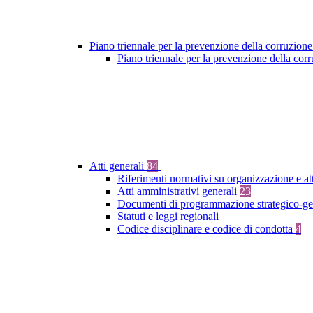
Piano triennale per la prevenzione della corruzione
Piano triennale per la prevenzione della co
Atti generali
84
Riferimenti normativi su organizzazione e at
Atti amministrativi generali
23
Documenti di programmazione strategico-ge
Statuti e leggi regionali
Codice disciplinare e codice di condotta
4