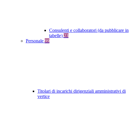
Consulenti e collaboratori (da pubblicare in
tabelle)
23
Personale
99
Titolari di incarichi dirigenziali amministrativi di
vertice