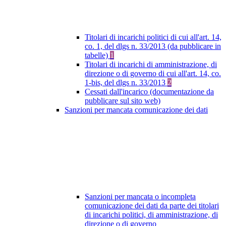
Titolari di incarichi politici di cui all'art. 14,
co. 1, del dlgs n. 33/2013 (da pubblicare in
tabelle)
1
Titolari di incarichi di amministrazione, di
direzione o di governo di cui all'art. 14, co.
1-bis, del dlgs n. 33/2013
2
Cessati dall'incarico (documentazione da
pubblicare sul sito web)
Sanzioni per mancata comunicazione dei dati
Sanzioni per mancata o incompleta
comunicazione dei dati da parte dei titolari
di incarichi politici, di amministrazione, di
direzione o di governo