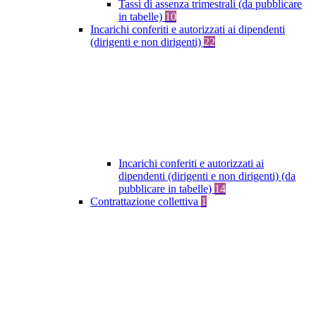
Tassi di assenza trimestrali (da pubblicare
in tabelle)
10
Incarichi conferiti e autorizzati ai dipendenti
(dirigenti e non dirigenti)
22
Incarichi conferiti e autorizzati ai
dipendenti (dirigenti e non dirigenti) (da
pubblicare in tabelle)
14
Contrattazione collettiva
1