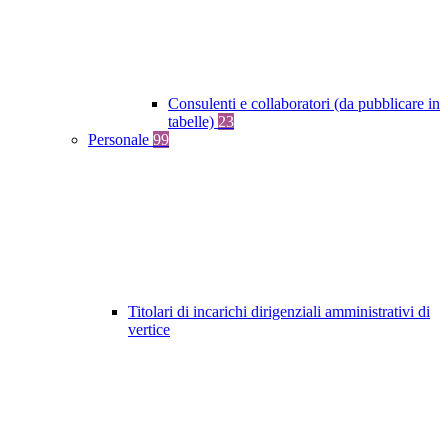
Consulenti e collaboratori (da pubblicare in
tabelle)
23
Personale
99
Titolari di incarichi dirigenziali amministrativi di
vertice