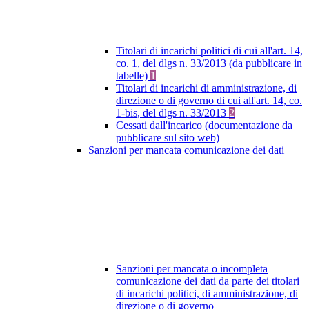
Titolari di incarichi politici di cui all'art. 14,
co. 1, del dlgs n. 33/2013 (da pubblicare in
tabelle)
1
Titolari di incarichi di amministrazione, di
direzione o di governo di cui all'art. 14, co.
1-bis, del dlgs n. 33/2013
2
Cessati dall'incarico (documentazione da
pubblicare sul sito web)
Sanzioni per mancata comunicazione dei dati
Sanzioni per mancata o incompleta
comunicazione dei dati da parte dei titolari
di incarichi politici, di amministrazione, di
direzione o di governo