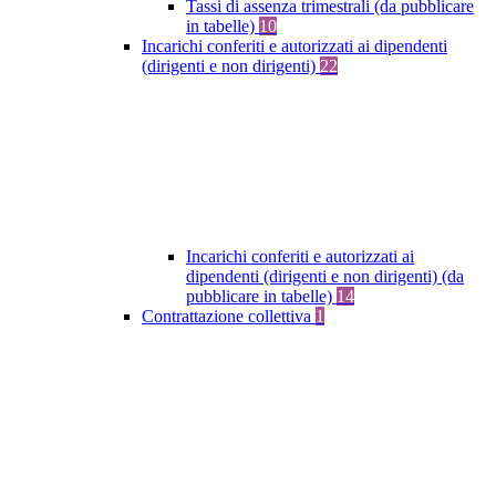
Tassi di assenza trimestrali (da pubblicare
in tabelle)
10
Incarichi conferiti e autorizzati ai dipendenti
(dirigenti e non dirigenti)
22
Incarichi conferiti e autorizzati ai
dipendenti (dirigenti e non dirigenti) (da
pubblicare in tabelle)
14
Contrattazione collettiva
1