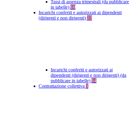
Tassi di assenza trimestrali (da pubblicare
in tabelle)
10
Incarichi conferiti e autorizzati ai dipendenti
(dirigenti e non dirigenti)
22
Incarichi conferiti e autorizzati ai
dipendenti (dirigenti e non dirigenti) (da
pubblicare in tabelle)
14
Contrattazione collettiva
1