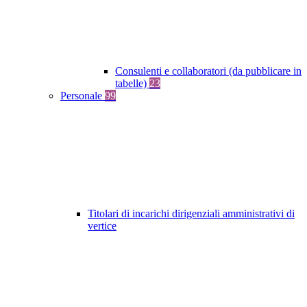
Consulenti e collaboratori (da pubblicare in
tabelle)
23
Personale
99
Titolari di incarichi dirigenziali amministrativi di
vertice