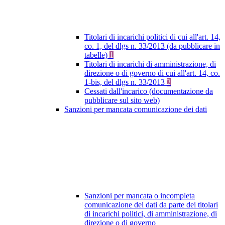
Titolari di incarichi politici di cui all'art. 14,
co. 1, del dlgs n. 33/2013 (da pubblicare in
tabelle)
1
Titolari di incarichi di amministrazione, di
direzione o di governo di cui all'art. 14, co.
1-bis, del dlgs n. 33/2013
2
Cessati dall'incarico (documentazione da
pubblicare sul sito web)
Sanzioni per mancata comunicazione dei dati
Sanzioni per mancata o incompleta
comunicazione dei dati da parte dei titolari
di incarichi politici, di amministrazione, di
direzione o di governo