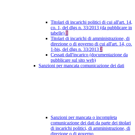
Titolari di incarichi politici di cui all'art. 14,
co. 1, del dlgs n. 33/2013 (da pubblicare in
tabelle)
1
Titolari di incarichi di amministrazione, di
direzione o di governo di cui all'art. 14, co.
1-bis, del dlgs n. 33/2013
2
Cessati dall'incarico (documentazione da
pubblicare sul sito web)
Sanzioni per mancata comunicazione dei dati
Sanzioni per mancata o incompleta
comunicazione dei dati da parte dei titolari
di incarichi politici, di amministrazione, di
direzione o di governo