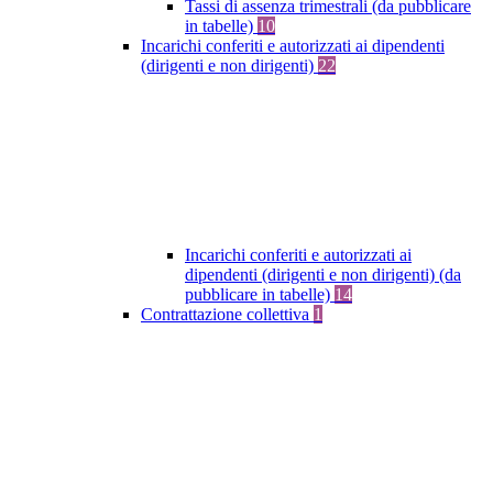
Tassi di assenza trimestrali (da pubblicare
in tabelle)
10
Incarichi conferiti e autorizzati ai dipendenti
(dirigenti e non dirigenti)
22
Incarichi conferiti e autorizzati ai
dipendenti (dirigenti e non dirigenti) (da
pubblicare in tabelle)
14
Contrattazione collettiva
1