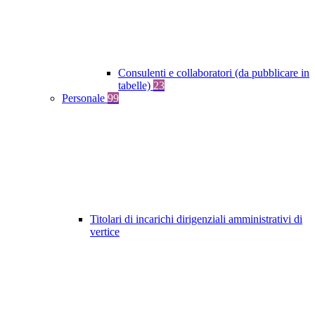
Consulenti e collaboratori (da pubblicare in
tabelle)
23
Personale
99
Titolari di incarichi dirigenziali amministrativi di
vertice