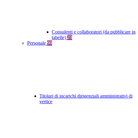
Consulenti e collaboratori (da pubblicare in
tabelle)
23
Personale
99
Titolari di incarichi dirigenziali amministrativi di
vertice