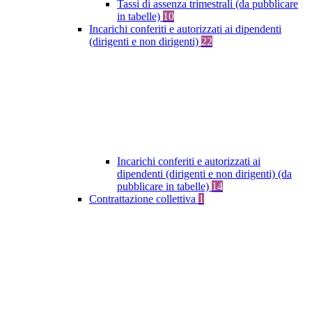
Tassi di assenza trimestrali (da pubblicare
in tabelle)
10
Incarichi conferiti e autorizzati ai dipendenti
(dirigenti e non dirigenti)
22
Incarichi conferiti e autorizzati ai
dipendenti (dirigenti e non dirigenti) (da
pubblicare in tabelle)
14
Contrattazione collettiva
1