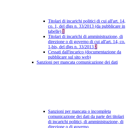
Titolari di incarichi politici di cui all'art. 14,
co. 1, del dlgs n. 33/2013 (da pubblicare in
tabelle)
1
Titolari di incarichi di amministrazione, di
direzione o di governo di cui all'art. 14, co.
1-bis, del dlgs n. 33/2013
2
Cessati dall'incarico (documentazione da
pubblicare sul sito web)
Sanzioni per mancata comunicazione dei dati
Sanzioni per mancata o incompleta
comunicazione dei dati da parte dei titolari
di incarichi politici, di amministrazione, di
direzione o di governo