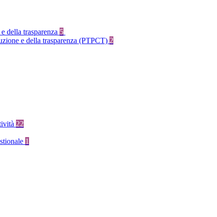
 e della trasparenza
5
rruzione e della trasparenza (PTPCT)
2
tività
22
stionale
1