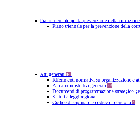
Piano triennale per la prevenzione della corruzione
Piano triennale per la prevenzione della co
Atti generali
84
Riferimenti normativi su organizzazione e at
Atti amministrativi generali
23
Documenti di programmazione strategico-ge
Statuti e leggi regionali
Codice disciplinare e codice di condotta
4