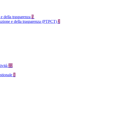
 e della trasparenza
5
rruzione e della trasparenza (PTPCT)
2
tività
22
stionale
1