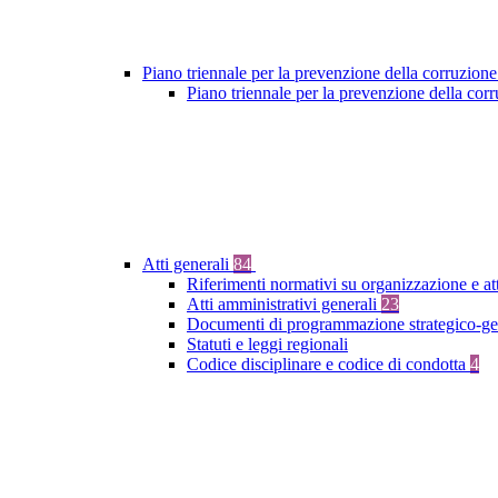
Piano triennale per la prevenzione della corruzione
Piano triennale per la prevenzione della co
Atti generali
84
Riferimenti normativi su organizzazione e at
Atti amministrativi generali
23
Documenti di programmazione strategico-ge
Statuti e leggi regionali
Codice disciplinare e codice di condotta
4