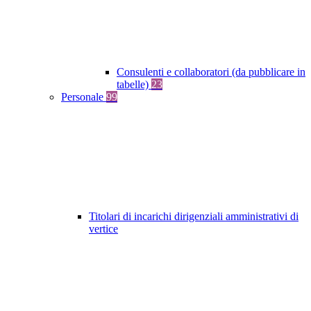
Consulenti e collaboratori (da pubblicare in
tabelle)
23
Personale
99
Titolari di incarichi dirigenziali amministrativi di
vertice