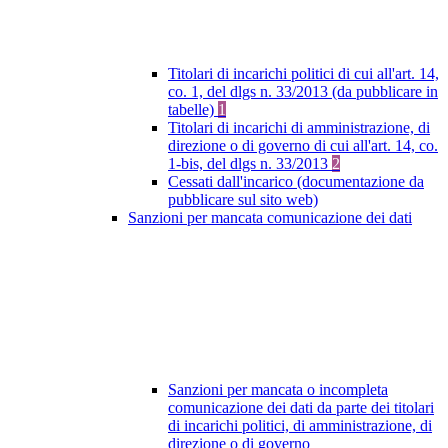
Titolari di incarichi politici di cui all'art. 14,
co. 1, del dlgs n. 33/2013 (da pubblicare in
tabelle)
1
Titolari di incarichi di amministrazione, di
direzione o di governo di cui all'art. 14, co.
1-bis, del dlgs n. 33/2013
2
Cessati dall'incarico (documentazione da
pubblicare sul sito web)
Sanzioni per mancata comunicazione dei dati
Sanzioni per mancata o incompleta
comunicazione dei dati da parte dei titolari
di incarichi politici, di amministrazione, di
direzione o di governo