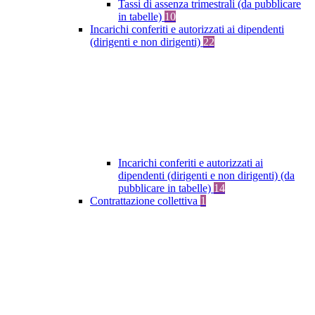
Tassi di assenza trimestrali (da pubblicare
in tabelle)
10
Incarichi conferiti e autorizzati ai dipendenti
(dirigenti e non dirigenti)
22
Incarichi conferiti e autorizzati ai
dipendenti (dirigenti e non dirigenti) (da
pubblicare in tabelle)
14
Contrattazione collettiva
1