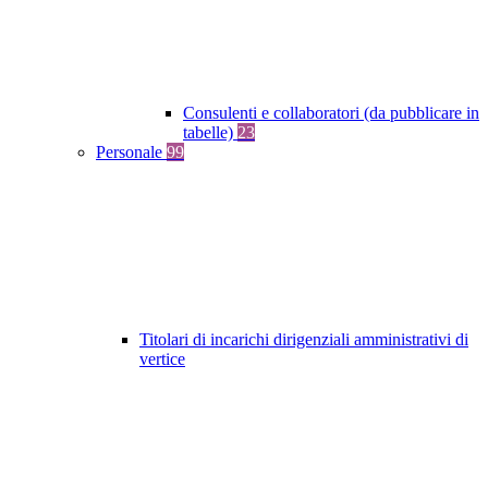
Consulenti e collaboratori (da pubblicare in
tabelle)
23
Personale
99
Titolari di incarichi dirigenziali amministrativi di
vertice