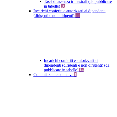
Tassi di assenza trimestrali (da pubblicare
in tabelle)
10
Incarichi conferiti e autorizzati ai dipendenti
(dirigenti e non dirigenti)
22
Incarichi conferiti e autorizzati ai
dipendenti (dirigenti e non dirigenti) (da
pubblicare in tabelle)
14
Contrattazione collettiva
1