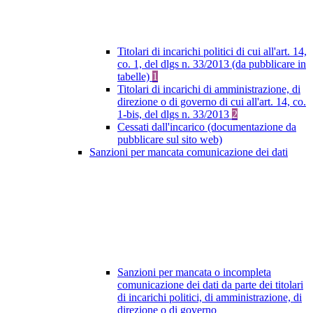
Titolari di incarichi politici di cui all'art. 14,
co. 1, del dlgs n. 33/2013 (da pubblicare in
tabelle)
1
Titolari di incarichi di amministrazione, di
direzione o di governo di cui all'art. 14, co.
1-bis, del dlgs n. 33/2013
2
Cessati dall'incarico (documentazione da
pubblicare sul sito web)
Sanzioni per mancata comunicazione dei dati
Sanzioni per mancata o incompleta
comunicazione dei dati da parte dei titolari
di incarichi politici, di amministrazione, di
direzione o di governo