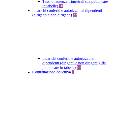
Tassi di assenza trimestrali (da pubblicare
in tabelle)
10
Incarichi conferiti e autorizzati ai dipendenti
(dirigenti e non dirigenti)
22
Incarichi conferiti e autorizzati ai
dipendenti (dirigenti e non dirigenti) (da
pubblicare in tabelle)
14
Contrattazione collettiva
1