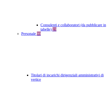
Consulenti e collaboratori (da pubblicare in
tabelle)
23
Personale
99
Titolari di incarichi dirigenziali amministrativi di
vertice