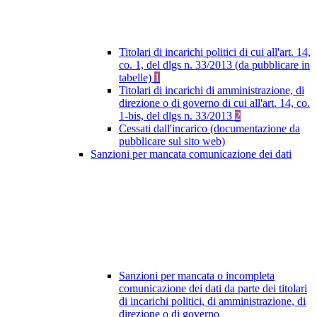
Titolari di incarichi politici di cui all'art. 14,
co. 1, del dlgs n. 33/2013 (da pubblicare in
tabelle)
1
Titolari di incarichi di amministrazione, di
direzione o di governo di cui all'art. 14, co.
1-bis, del dlgs n. 33/2013
2
Cessati dall'incarico (documentazione da
pubblicare sul sito web)
Sanzioni per mancata comunicazione dei dati
Sanzioni per mancata o incompleta
comunicazione dei dati da parte dei titolari
di incarichi politici, di amministrazione, di
direzione o di governo