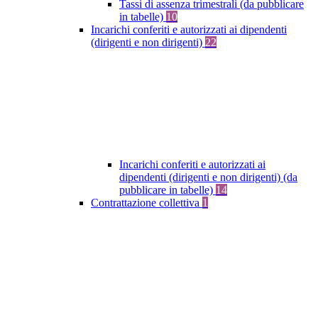
Tassi di assenza trimestrali (da pubblicare
in tabelle)
10
Incarichi conferiti e autorizzati ai dipendenti
(dirigenti e non dirigenti)
22
Incarichi conferiti e autorizzati ai
dipendenti (dirigenti e non dirigenti) (da
pubblicare in tabelle)
14
Contrattazione collettiva
1