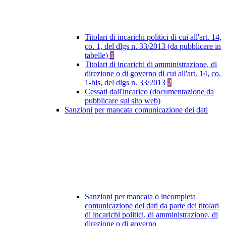
Titolari di incarichi politici di cui all'art. 14,
co. 1, del dlgs n. 33/2013 (da pubblicare in
tabelle)
1
Titolari di incarichi di amministrazione, di
direzione o di governo di cui all'art. 14, co.
1-bis, del dlgs n. 33/2013
2
Cessati dall'incarico (documentazione da
pubblicare sul sito web)
Sanzioni per mancata comunicazione dei dati
Sanzioni per mancata o incompleta
comunicazione dei dati da parte dei titolari
di incarichi politici, di amministrazione, di
direzione o di governo