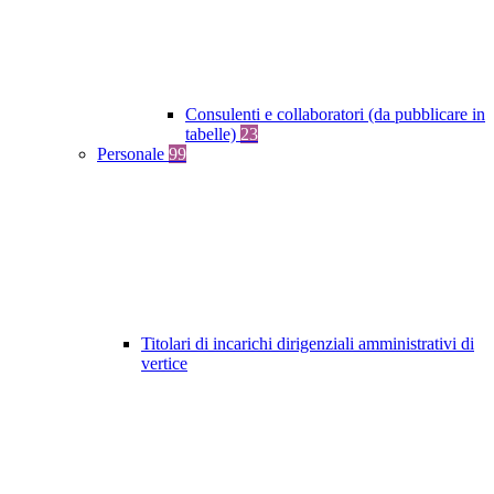
Consulenti e collaboratori (da pubblicare in
tabelle)
23
Personale
99
Titolari di incarichi dirigenziali amministrativi di
vertice