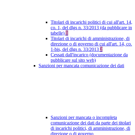
Titolari di incarichi politici di cui all'art. 14,
co. 1, del dlgs n. 33/2013 (da pubblicare in
tabelle)
1
Titolari di incarichi di amministrazione, di
direzione o di governo di cui all'art. 14, co.
1-bis, del dlgs n. 33/2013
2
Cessati dall'incarico (documentazione da
pubblicare sul sito web)
Sanzioni per mancata comunicazione dei dati
Sanzioni per mancata o incompleta
comunicazione dei dati da parte dei titolari
di incarichi politici, di amministrazione, di
direzione o di governo