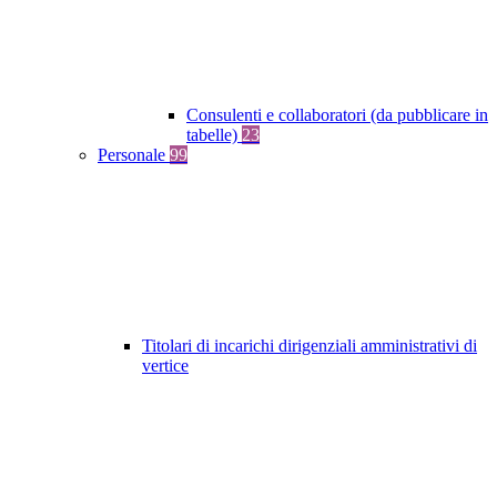
Consulenti e collaboratori (da pubblicare in
tabelle)
23
Personale
99
Titolari di incarichi dirigenziali amministrativi di
vertice