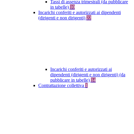
Tassi di assenza trimestrali (da pubblicare
in tabelle)
10
Incarichi conferiti e autorizzati ai dipendenti
(dirigenti e non dirigenti)
22
Incarichi conferiti e autorizzati ai
dipendenti (dirigenti e non dirigenti) (da
pubblicare in tabelle)
14
Contrattazione collettiva
1