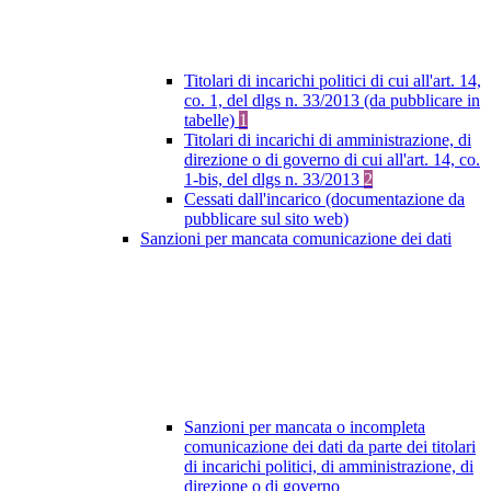
Titolari di incarichi politici di cui all'art. 14,
co. 1, del dlgs n. 33/2013 (da pubblicare in
tabelle)
1
Titolari di incarichi di amministrazione, di
direzione o di governo di cui all'art. 14, co.
1-bis, del dlgs n. 33/2013
2
Cessati dall'incarico (documentazione da
pubblicare sul sito web)
Sanzioni per mancata comunicazione dei dati
Sanzioni per mancata o incompleta
comunicazione dei dati da parte dei titolari
di incarichi politici, di amministrazione, di
direzione o di governo