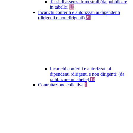
Tassi di assenza trimestrali (da pubblicare
in tabelle)
10
Incarichi conferiti e autorizzati ai dipendenti
(dirigenti e non dirigenti)
22
Incarichi conferiti e autorizzati ai
dipendenti (dirigenti e non dirigenti) (da
pubblicare in tabelle)
14
Contrattazione collettiva
1