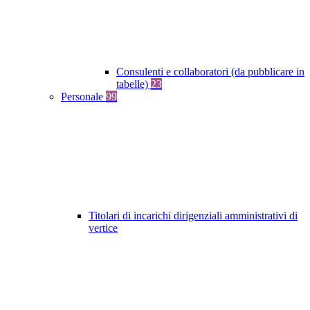
Consulenti e collaboratori (da pubblicare in
tabelle)
23
Personale
99
Titolari di incarichi dirigenziali amministrativi di
vertice