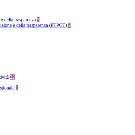
 e della trasparenza
5
rruzione e della trasparenza (PTPCT)
2
tività
22
stionale
1