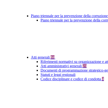
Piano triennale per la prevenzione della corruzione
Piano triennale per la prevenzione della co
Atti generali
84
Riferimenti normativi su organizzazione e at
Atti amministrativi generali
23
Documenti di programmazione strategico-ge
Statuti e leggi regionali
Codice disciplinare e codice di condotta
4