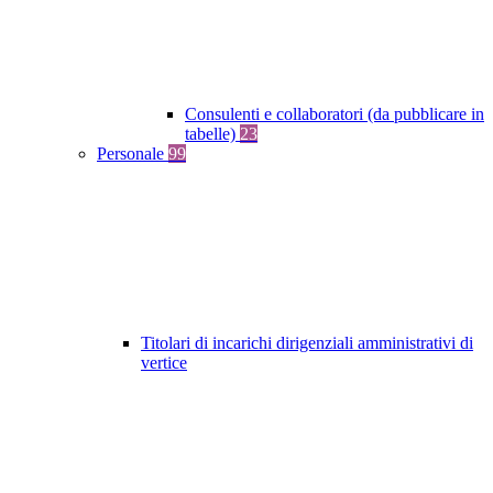
Consulenti e collaboratori (da pubblicare in
tabelle)
23
Personale
99
Titolari di incarichi dirigenziali amministrativi di
vertice