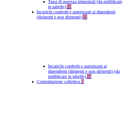
Tassi di assenza trimestrali (da pubblicare
in tabelle)
10
Incarichi conferiti e autorizzati ai dipendenti
(dirigenti e non dirigenti)
22
Incarichi conferiti e autorizzati ai
dipendenti (dirigenti e non dirigenti) (da
pubblicare in tabelle)
14
Contrattazione collettiva
1